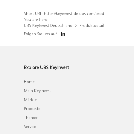
Short URL:
https://keyinvest-de.ubs.com/produkt/detail/index/isin/DE000WA8CFW3
You are here:
UBS KeyInvest Deutschland
Produktdetail
Folgen Sie uns auf
Explore UBS KeyInvest
Home
Mein KeyInvest
Märkte
Produkte
Themen
Service