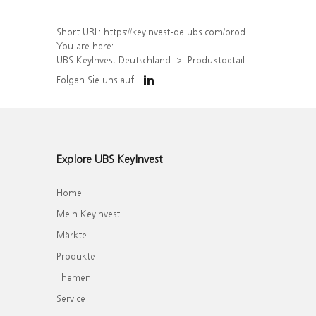
Short URL:
https://keyinvest-de.ubs.com/produkt/detail/index/isin/DE000WA8CFC5
You are here:
UBS KeyInvest Deutschland
Produktdetail
Folgen Sie uns auf
Explore UBS KeyInvest
Home
Mein KeyInvest
Märkte
Produkte
Themen
Service