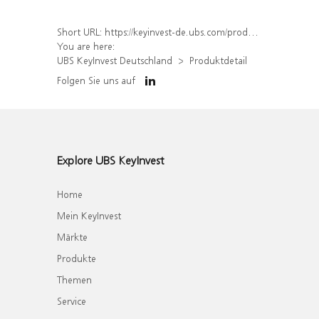
Short URL:
https://keyinvest-de.ubs.com/produkt/detail/index/isin/DE000WA8CDC0
You are here:
UBS KeyInvest Deutschland
Produktdetail
Folgen Sie uns auf
Explore UBS KeyInvest
Home
Mein KeyInvest
Märkte
Produkte
Themen
Service