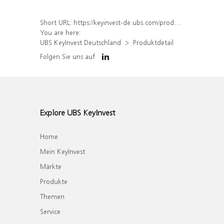
Short URL:
https://keyinvest-de.ubs.com/produkt/detail/index/isin/DE000WA8CC05
You are here:
UBS KeyInvest Deutschland
Produktdetail
Folgen Sie uns auf
Explore UBS KeyInvest
Home
Mein KeyInvest
Märkte
Produkte
Themen
Service