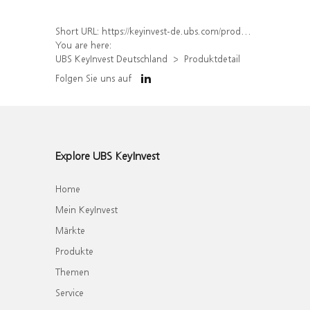
Short URL:
https://keyinvest-de.ubs.com/produkt/detail/index/isin/DE000WA8CBY8
You are here:
UBS KeyInvest Deutschland
Produktdetail
Folgen Sie uns auf
Explore UBS KeyInvest
Home
Mein KeyInvest
Märkte
Produkte
Themen
Service