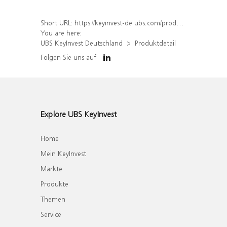
Short URL:
https://keyinvest-de.ubs.com/produkt/detail/index/isin/DE000WA8C6K4
You are here:
UBS KeyInvest Deutschland
Produktdetail
Folgen Sie uns auf
Explore UBS KeyInvest
Home
Mein KeyInvest
Märkte
Produkte
Themen
Service