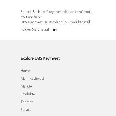
Short URL:
https://keyinvest-de.ubs.com/produkt/detail/index/isin/DE000WA8C5J8
You are here:
UBS KeyInvest Deutschland
Produktdetail
Folgen Sie uns auf
Explore UBS KeyInvest
Home
Mein KeyInvest
Märkte
Produkte
Themen
Service