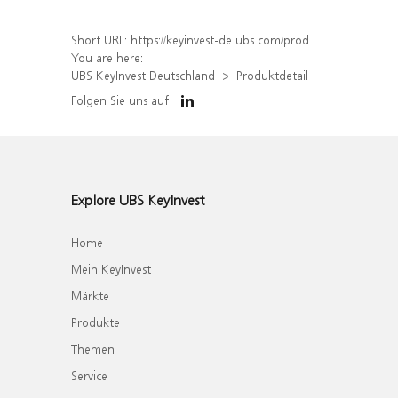
Short URL:
https://keyinvest-de.ubs.com/produkt/detail/index/isin/DE000WA8C4J1
You are here:
UBS KeyInvest Deutschland
Produktdetail
Folgen Sie uns auf
Explore UBS KeyInvest
Home
Mein KeyInvest
Märkte
Produkte
Themen
Service