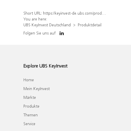
Short URL:
https://keyinvest-de.ubs.com/produkt/detail/index/isin/DE000WA8BVJ9
You are here:
UBS KeyInvest Deutschland
Produktdetail
Folgen Sie uns auf
Explore UBS KeyInvest
Home
Mein KeyInvest
Märkte
Produkte
Themen
Service