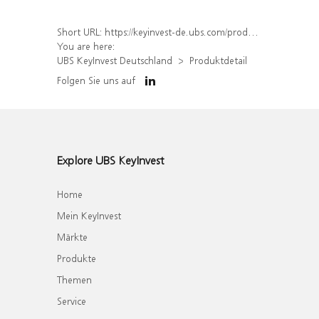
Short URL:
https://keyinvest-de.ubs.com/produkt/detail/index/isin/DE000WA8BTJ3
You are here:
UBS KeyInvest Deutschland
Produktdetail
Folgen Sie uns auf
Explore UBS KeyInvest
Home
Mein KeyInvest
Märkte
Produkte
Themen
Service