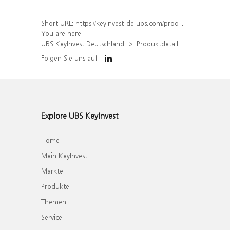
Short URL:
https://keyinvest-de.ubs.com/produkt/detail/index/isin/DE000WA8BTD6
You are here:
UBS KeyInvest Deutschland
Produktdetail
Folgen Sie uns auf
Explore UBS KeyInvest
Home
Mein KeyInvest
Märkte
Produkte
Themen
Service