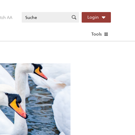
itch AA
Login
Tools