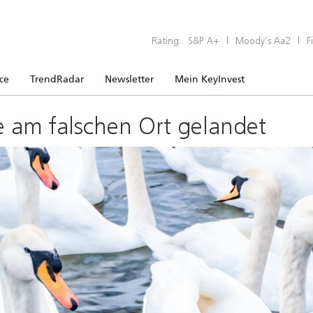
Rating:
S&P A+
|
Moody’s Aa2
|
F
ice
TrendRadar
Newsletter
Mein KeyInvest
e am falschen Ort gelandet