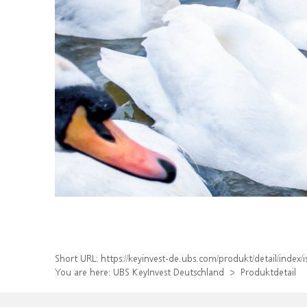
Short URL:
https://keyinvest-de.ubs.com/produkt/detail/inde
You are here:
UBS KeyInvest Deutschland
Produktdetail