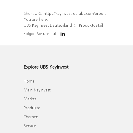
Short URL:
https://keyinvest-de.ubs.com/produkt/detail/index/isin/DE000WA8B988
You are here:
UBS KeyInvest Deutschland
Produktdetail
Folgen Sie uns auf
Explore UBS KeyInvest
Home
Mein KeyInvest
Märkte
Produkte
Themen
Service