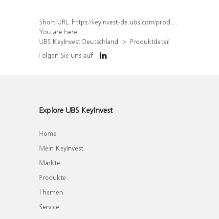
Short URL:
https://keyinvest-de.ubs.com/produkt/detail/index/isin/DE000WA8AZM6
You are here:
UBS KeyInvest Deutschland
Produktdetail
Folgen Sie uns auf
Explore UBS KeyInvest
Home
Mein KeyInvest
Märkte
Produkte
Themen
Service