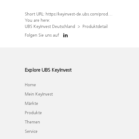
Short URL:
https://keyinvest-de.ubs.com/produkt/detail/index/isin/DE000WA8AWR2
You are here:
UBS KeyInvest Deutschland
Produktdetail
Folgen Sie uns auf
Explore UBS KeyInvest
Home
Mein KeyInvest
Märkte
Produkte
Themen
Service