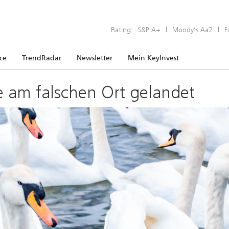
Rating:
S&P A+
|
Moody’s Aa2
|
F
ice
TrendRadar
Newsletter
Mein KeyInvest
e am falschen Ort gelandet