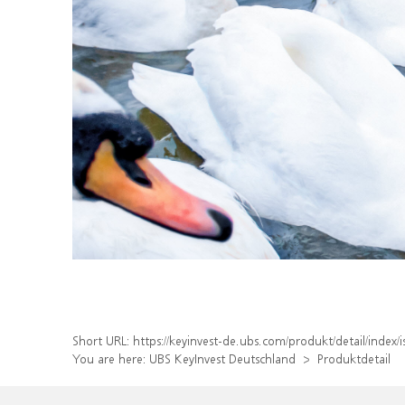
Short URL:
https://keyinvest-de.ubs.com/produkt/detail/inde
You are here:
UBS KeyInvest Deutschland
Produktdetail