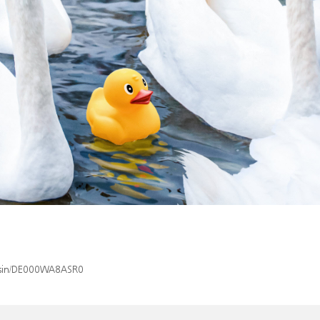
x/isin/DE000WA8ASR0