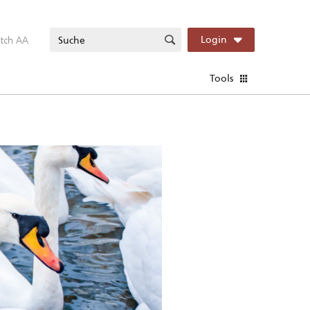
itch AA
Login
Tools