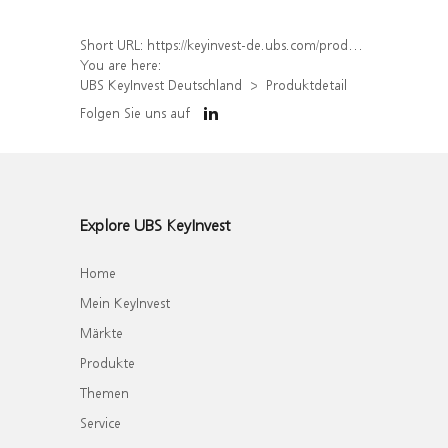
Short URL:
https://keyinvest-de.ubs.com/produkt/detail/index/isin/DE000WA8AGE3
You are here:
UBS KeyInvest Deutschland
Produktdetail
Folgen Sie uns auf
Explore UBS KeyInvest
Home
Mein KeyInvest
Märkte
Produkte
Themen
Service