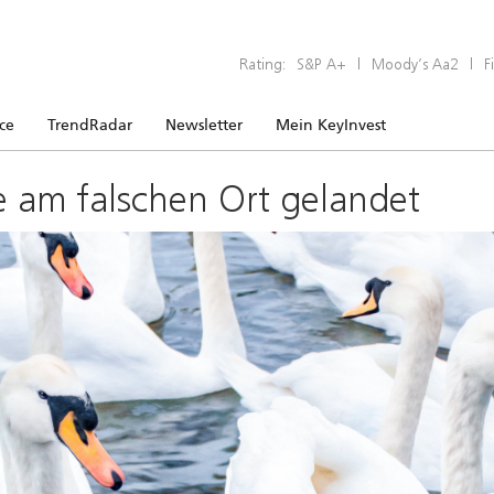
Rating:
S&P A+
|
Moody’s Aa2
|
F
ice
TrendRadar
Newsletter
Mein KeyInvest
e am falschen Ort gelandet