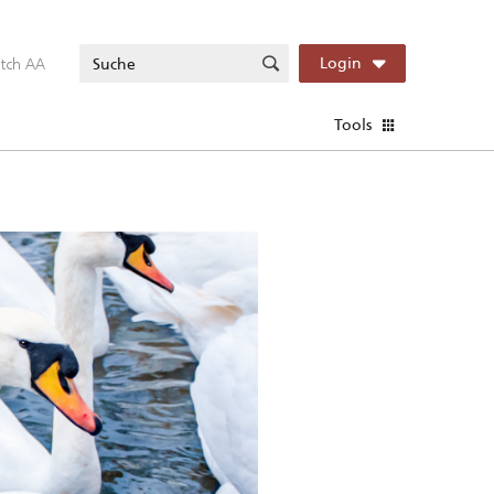
itch AA
Login
Tools