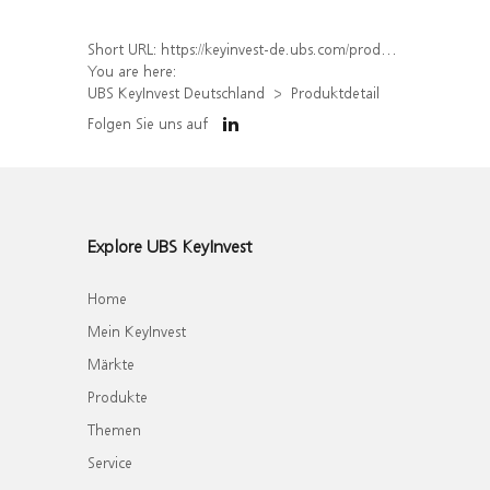
Short URL:
https://keyinvest-de.ubs.com/produkt/detail/index/isin/DE000WA8AFR7
You are here:
UBS KeyInvest Deutschland
Produktdetail
Folgen Sie uns auf
Explore UBS KeyInvest
Home
Mein KeyInvest
Märkte
Produkte
Themen
Service