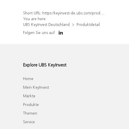
Short URL:
https://keyinvest-de.ubs.com/produkt/detail/index/isin/DE000WA8ACH5
You are here:
UBS KeyInvest Deutschland
Produktdetail
Folgen Sie uns auf
Explore UBS KeyInvest
Home
Mein KeyInvest
Märkte
Produkte
Themen
Service