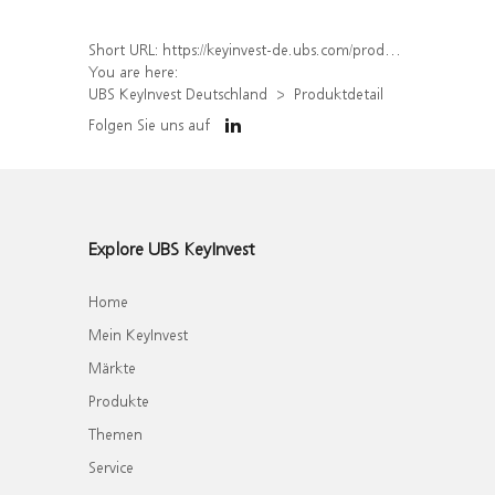
Short URL:
https://keyinvest-de.ubs.com/produkt/detail/index/isin/DE000WA8ABW6
You are here:
UBS KeyInvest Deutschland
Produktdetail
Folgen Sie uns auf
Explore UBS KeyInvest
Home
Mein KeyInvest
Märkte
Produkte
Themen
Service