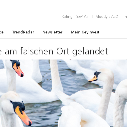
Rating:
S&P A+
|
Moody’s Aa2
|
F
ice
TrendRadar
Newsletter
Mein KeyInvest
e am falschen Ort gelandet