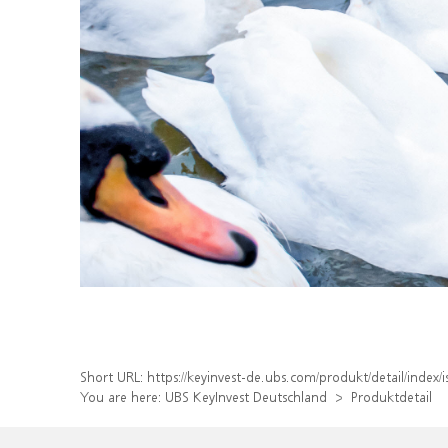
Short URL:
https://keyinvest-de.ubs.com/produkt/detail/inde
You are here:
UBS KeyInvest Deutschland
Produktdetail