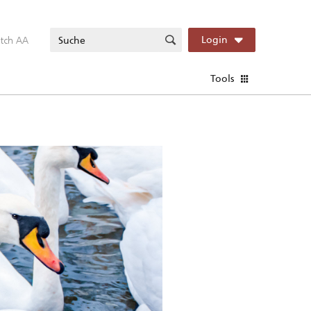
itch AA
Login
Tools