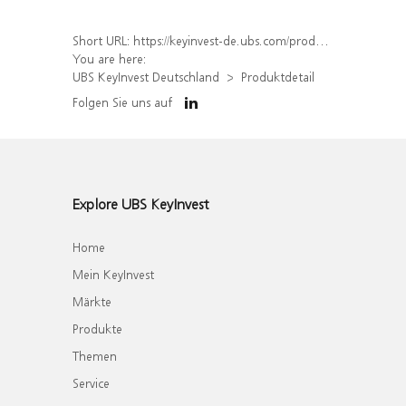
Short URL:
https://keyinvest-de.ubs.com/produkt/detail/index/isin/DE000WA8AA09
You are here:
UBS KeyInvest Deutschland
Produktdetail
Folgen Sie uns auf
Explore UBS KeyInvest
Home
Mein KeyInvest
Märkte
Produkte
Themen
Service