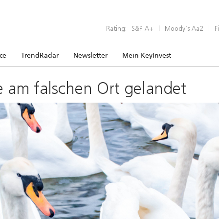
Rating:
S&P A+
|
Moody’s Aa2
|
F
ice
TrendRadar
Newsletter
Mein KeyInvest
e am falschen Ort gelandet