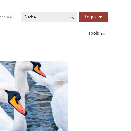
itch AA
Login
Tools