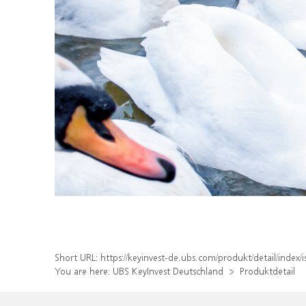
Short URL:
https://keyinvest-de.ubs.com/produkt/detail/inde
You are here:
UBS KeyInvest Deutschland
Produktdetail