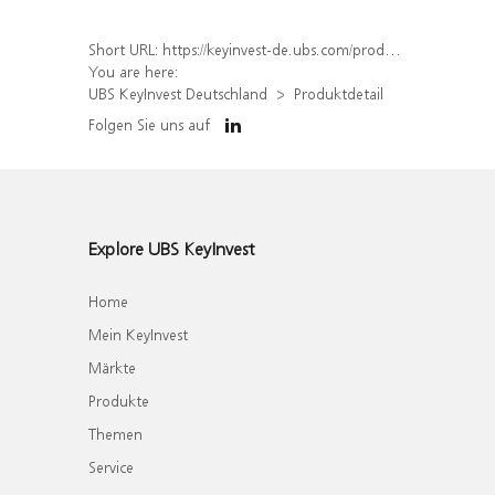
Short URL:
https://keyinvest-de.ubs.com/produkt/detail/index/isin/DE000WA89B70
You are here:
UBS KeyInvest Deutschland
Produktdetail
Folgen Sie uns auf
Explore UBS KeyInvest
Home
Mein KeyInvest
Märkte
Produkte
Themen
Service