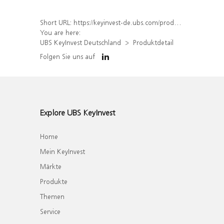
Short URL:
https://keyinvest-de.ubs.com/produkt/detail/index/isin/DE000WA89A48
You are here:
UBS KeyInvest Deutschland
Produktdetail
Folgen Sie uns auf
Explore UBS KeyInvest
Home
Mein KeyInvest
Märkte
Produkte
Themen
Service