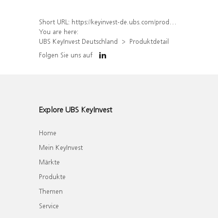
Short URL:
https://keyinvest-de.ubs.com/produkt/detail/index/isin/DE000WA88ZL8
You are here:
UBS KeyInvest Deutschland
Produktdetail
Folgen Sie uns auf
Explore UBS KeyInvest
Home
Mein KeyInvest
Märkte
Produkte
Themen
Service