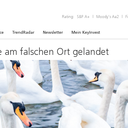
Rating:
S&P A+
|
Moody’s Aa2
|
F
ice
TrendRadar
Newsletter
Mein KeyInvest
e am falschen Ort gelandet