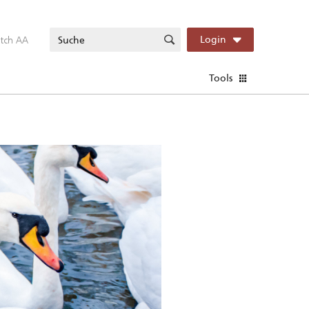
itch AA
Login
Tools