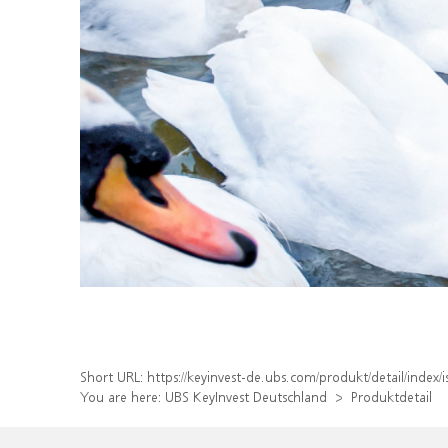
Short URL:
https://keyinvest-de.ubs.com/produkt/detail/inde
You are here:
UBS KeyInvest Deutschland
Produktdetail