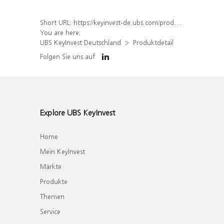
Short URL:
https://keyinvest-de.ubs.com/produkt/detail/index/isin/DE000WA876F5
You are here:
UBS KeyInvest Deutschland
Produktdetail
Folgen Sie uns auf
Explore UBS KeyInvest
Home
Mein KeyInvest
Märkte
Produkte
Themen
Service