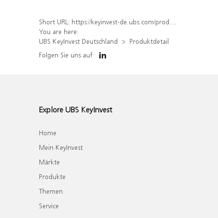
Short URL:
https://keyinvest-de.ubs.com/produkt/detail/index/isin/DE000WA875J9
You are here:
UBS KeyInvest Deutschland
Produktdetail
Folgen Sie uns auf
Explore UBS KeyInvest
Home
Mein KeyInvest
Märkte
Produkte
Themen
Service