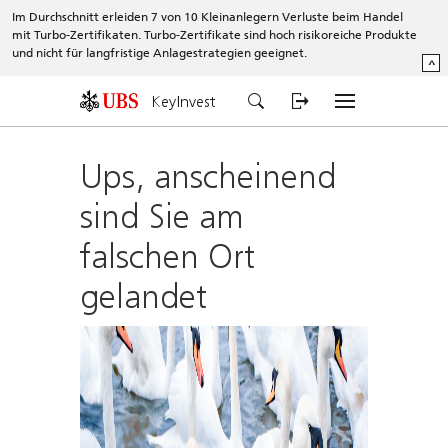
Im Durchschnitt erleiden 7 von 10 Kleinanlegern Verluste beim Handel
mit Turbo-Zertifikaten. Turbo-Zertifikate sind hoch risikoreiche Produkte
und nicht für langfristige Anlagestrategien geeignet.
^
KeyInvest
Ups, anscheinend
sind Sie am
falschen Ort
gelandet