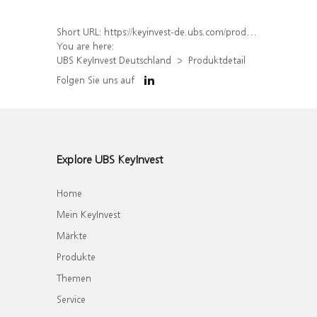
Short URL:
https://keyinvest-de.ubs.com/produkt/detail/index/isin/DE000WA86Z26
You are here:
UBS KeyInvest Deutschland
Produktdetail
Folgen Sie uns auf
Explore UBS KeyInvest
Home
Mein KeyInvest
Märkte
Produkte
Themen
Service