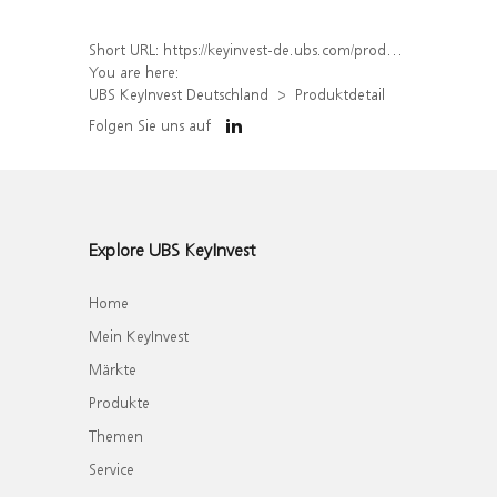
Short URL:
https://keyinvest-de.ubs.com/produkt/detail/index/isin/DE000WA86YF7
You are here:
UBS KeyInvest Deutschland
Produktdetail
Folgen Sie uns auf
Explore UBS KeyInvest
Home
Mein KeyInvest
Märkte
Produkte
Themen
Service