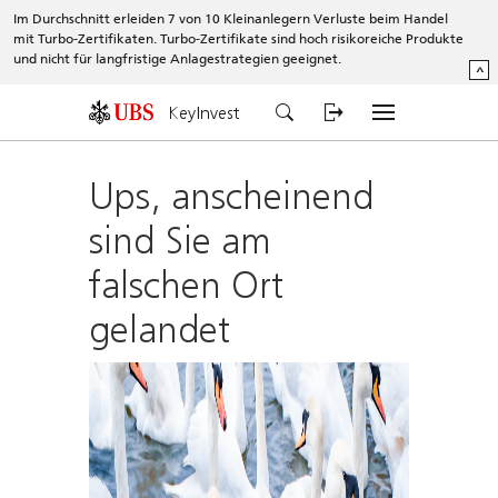
Im Durchschnitt erleiden 7 von 10 Kleinanlegern Verluste beim Handel
mit Turbo-Zertifikaten. Turbo-Zertifikate sind hoch risikoreiche Produkte
und nicht für langfristige Anlagestrategien geeignet.
^
KeyInvest
Ups, anscheinend
sind Sie am
falschen Ort
gelandet