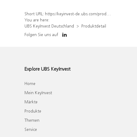
Short URL:
https://keyinvest-de.ubs.com/produkt/detail/index/isin/DE000WA86VZ1
You are here:
UBS KeyInvest Deutschland
Produktdetail
Folgen Sie uns auf
Explore UBS KeyInvest
Home
Mein KeyInvest
Märkte
Produkte
Themen
Service