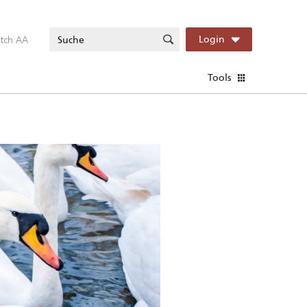
itch AA
Login
Tools