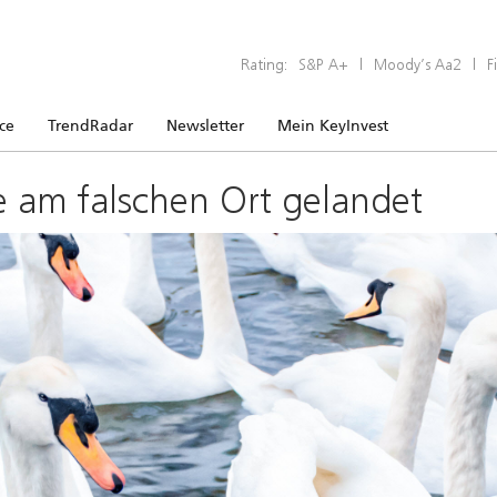
Rating:
S&P A+
|
Moody’s Aa2
|
F
ice
TrendRadar
Newsletter
Mein KeyInvest
e am falschen Ort gelandet