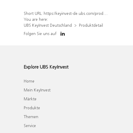
Short URL:
https://keyinvest-de.ubs.com/produkt/detail/index/isin/DE000WA86T24
You are here:
UBS KeyInvest Deutschland
Produktdetail
Folgen Sie uns auf
Explore UBS KeyInvest
Home
Mein KeyInvest
Märkte
Produkte
Themen
Service