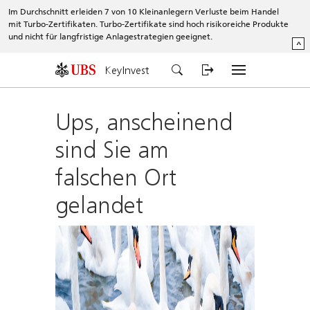
Im Durchschnitt erleiden 7 von 10 Kleinanlegern Verluste beim Handel
mit Turbo-Zertifikaten. Turbo-Zertifikate sind hoch risikoreiche Produkte
und nicht für langfristige Anlagestrategien geeignet.
^
KeyInvest
Ups, anscheinend
sind Sie am
falschen Ort
gelandet