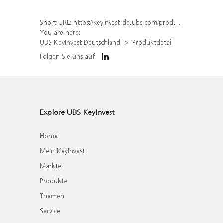
Short URL:
https://keyinvest-de.ubs.com/produkt/detail/index/isin/DE000WA86JZ6
You are here:
UBS KeyInvest Deutschland
Produktdetail
Folgen Sie uns auf
Explore UBS KeyInvest
Home
Mein KeyInvest
Märkte
Produkte
Themen
Service