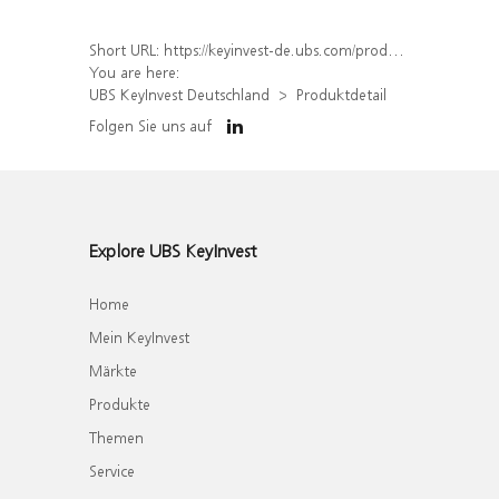
Short URL:
https://keyinvest-de.ubs.com/produkt/detail/index/isin/DE000WA86JJ0
You are here:
UBS KeyInvest Deutschland
Produktdetail
Folgen Sie uns auf
Explore UBS KeyInvest
Home
Mein KeyInvest
Märkte
Produkte
Themen
Service