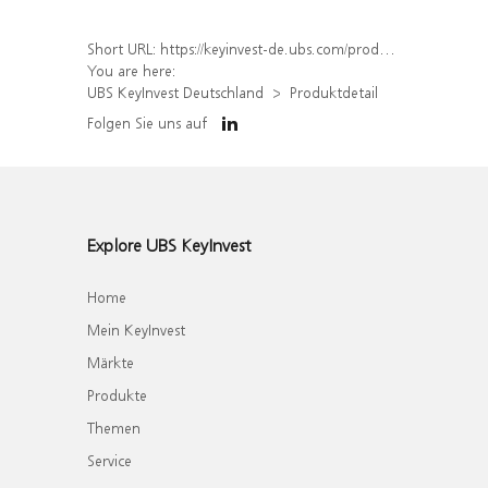
Short URL:
https://keyinvest-de.ubs.com/produkt/detail/index/isin/DE000WA86E13
You are here:
UBS KeyInvest Deutschland
Produktdetail
Folgen Sie uns auf
Explore UBS KeyInvest
Home
Mein KeyInvest
Märkte
Produkte
Themen
Service