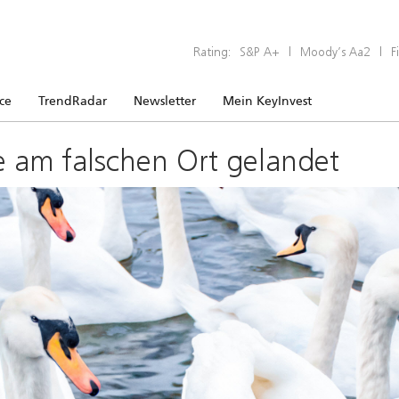
Rating:
S&P A+
|
Moody’s Aa2
|
F
ice
TrendRadar
Newsletter
Mein KeyInvest
e am falschen Ort gelandet