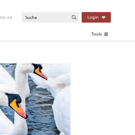
itch AA
Login
Tools