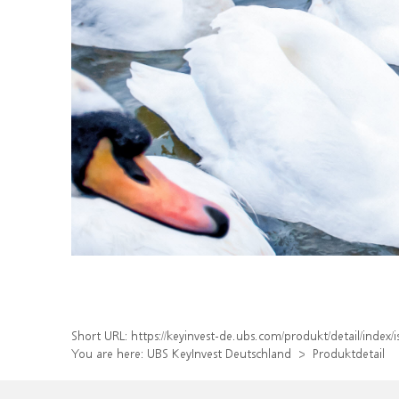
Short URL:
https://keyinvest-de.ubs.com/produkt/detail/inde
You are here:
UBS KeyInvest Deutschland
Produktdetail