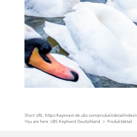
Short URL:
https://keyinvest-de.ubs.com/produkt/detail/inde
You are here:
UBS KeyInvest Deutschland
Produktdetail