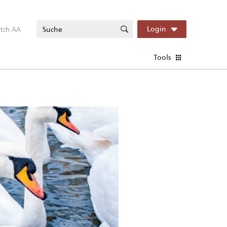
itch AA
Login
Tools