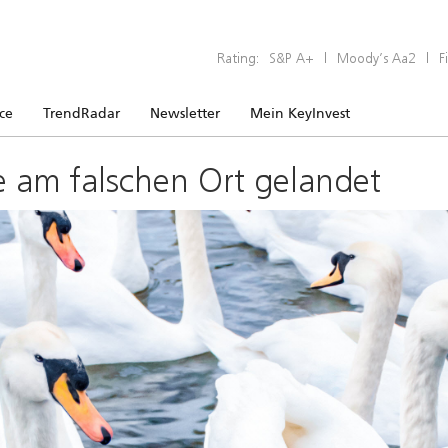
Rating:
S&P A+
|
Moody’s Aa2
|
F
ice
TrendRadar
Newsletter
Mein KeyInvest
e am falschen Ort gelandet