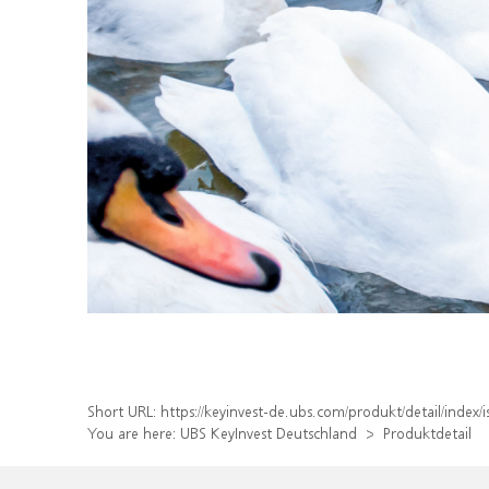
Short URL:
https://keyinvest-de.ubs.com/produkt/detail/inde
You are here:
UBS KeyInvest Deutschland
Produktdetail