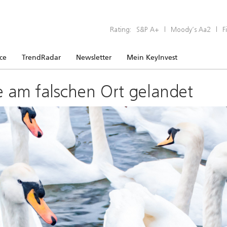
Rating:
S&P A+
|
Moody’s Aa2
|
F
ice
TrendRadar
Newsletter
Mein KeyInvest
e am falschen Ort gelandet