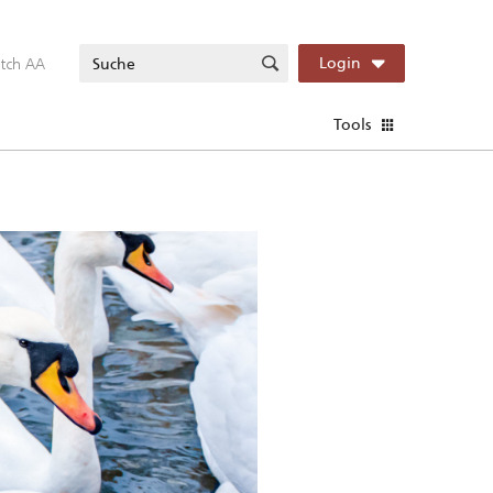
itch AA
Login
Tools