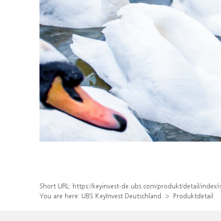
Short URL:
https://keyinvest-de.ubs.com/produkt/detail/inde
You are here:
UBS KeyInvest Deutschland
Produktdetail