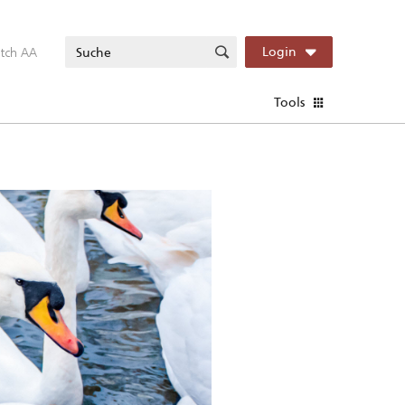
itch AA
Login
Tools