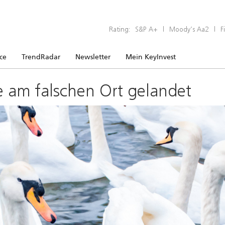
Rating:
S&P A+
|
Moody’s Aa2
|
F
ice
TrendRadar
Newsletter
Mein KeyInvest
e am falschen Ort gelandet