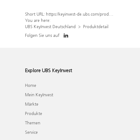
Short URL:
https://keyinvest-de.ubs.com/produkt/detail/index/isin/DE000WA85ND7
You are here:
UBS KeyInvest Deutschland
Produktdetail
Folgen Sie uns auf
Explore UBS KeyInvest
Home
Mein KeyInvest
Märkte
Produkte
Themen
Service