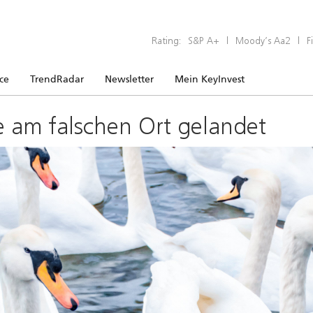
Rating:
S&P A+
|
Moody’s Aa2
|
F
ice
TrendRadar
Newsletter
Mein KeyInvest
e am falschen Ort gelandet