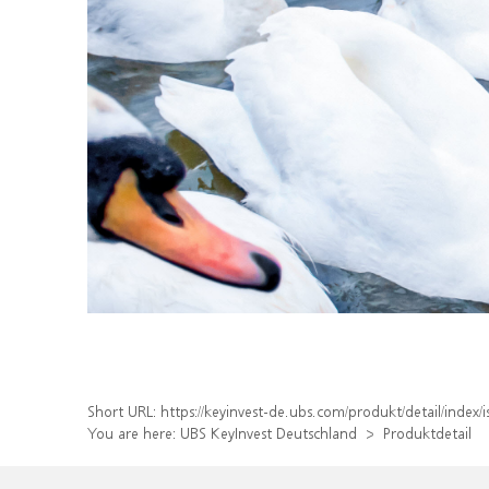
Short URL:
https://keyinvest-de.ubs.com/produkt/detail/inde
You are here:
UBS KeyInvest Deutschland
Produktdetail