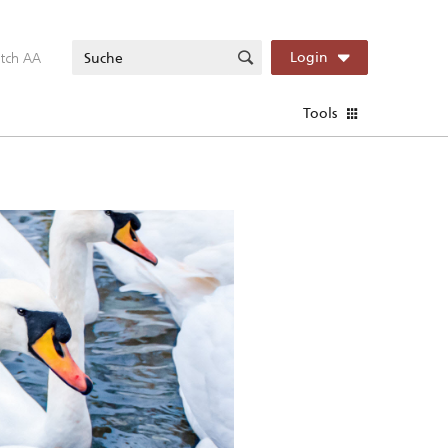
itch AA
Login
Tools