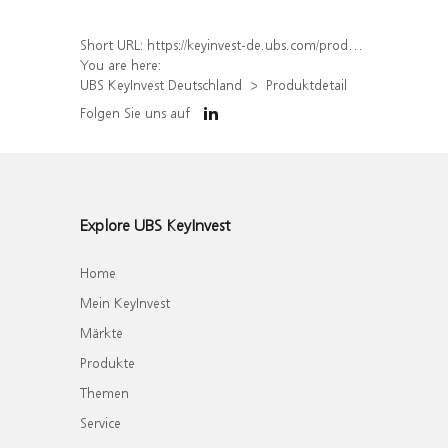
Short URL:
https://keyinvest-de.ubs.com/produkt/detail/index/isin/DE000WA85MD9
You are here:
UBS KeyInvest Deutschland
Produktdetail
Folgen Sie uns auf
Explore UBS KeyInvest
Home
Mein KeyInvest
Märkte
Produkte
Themen
Service