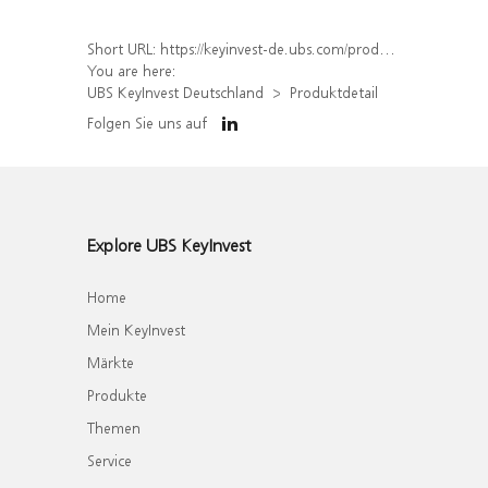
Short URL:
https://keyinvest-de.ubs.com/produkt/detail/index/isin/DE000WA85M63
You are here:
UBS KeyInvest Deutschland
Produktdetail
Folgen Sie uns auf
Explore UBS KeyInvest
Home
Mein KeyInvest
Märkte
Produkte
Themen
Service