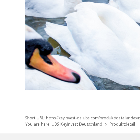
Short URL:
https://keyinvest-de.ubs.com/produkt/detail/inde
You are here:
UBS KeyInvest Deutschland
Produktdetail