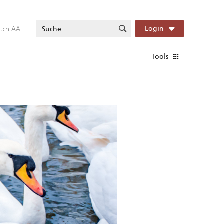
itch AA
Login
Tools