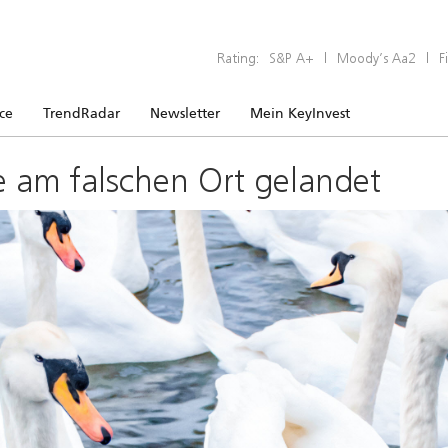
Rating:
S&P A+
|
Moody’s Aa2
|
F
ice
TrendRadar
Newsletter
Mein KeyInvest
e am falschen Ort gelandet