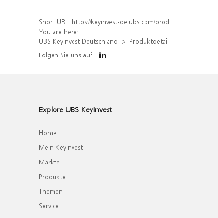
Short URL:
https://keyinvest-de.ubs.com/produkt/detail/index/isin/DE000WA854R7
You are here:
UBS KeyInvest Deutschland
Produktdetail
Folgen Sie uns auf
Explore UBS KeyInvest
Home
Mein KeyInvest
Märkte
Produkte
Themen
Service