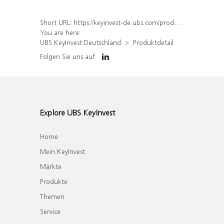
Short URL:
https://keyinvest-de.ubs.com/produkt/detail/index/isin/DE000WA85358
You are here:
UBS KeyInvest Deutschland
Produktdetail
Folgen Sie uns auf
Explore UBS KeyInvest
Home
Mein KeyInvest
Märkte
Produkte
Themen
Service