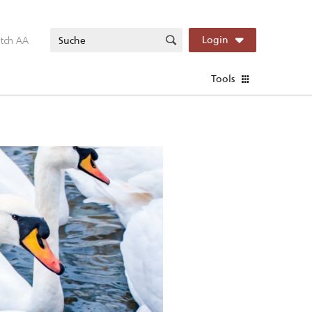
itch AA
Login
Tools