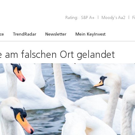
Rating:
S&P A+
|
Moody’s Aa2
|
F
ice
TrendRadar
Newsletter
Mein KeyInvest
e am falschen Ort gelandet